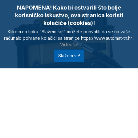
NAPOMENA! Kako bi ostvarili što bolje
korisničko iskustvo, ova stranica koristi
kolačiće (cookies)!
Klikom na tipku "Slažem se!" možete prihvatiti da se na vaše
računalo pohrane kolačići sa stranice https://www.automat-tn.hr .
Vidi više!
Slažem se!