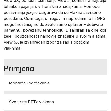
View 5X, ponosni član serije ViewX, kombinira najbolje
tehnike spajanja s vrhunskim značajkama. Pomoću
poravnanja jezgre osigurava da su vlakna savršeno
poredana. Osim toga, s njegovim naprednim IoT i GPS
mogućnostima, ne dobivate samo splajser – dobivate
pametnu, povezanu tehnologiju. Dizajniran za one koji
žele i pouzdanost i najnovije značajke u svojim alatima,
View 5X je izvanredan izbor za rad s optičkim
vlaknima.
Primjena
Montaža i održavanje
Sve vrste FTTx vlakana