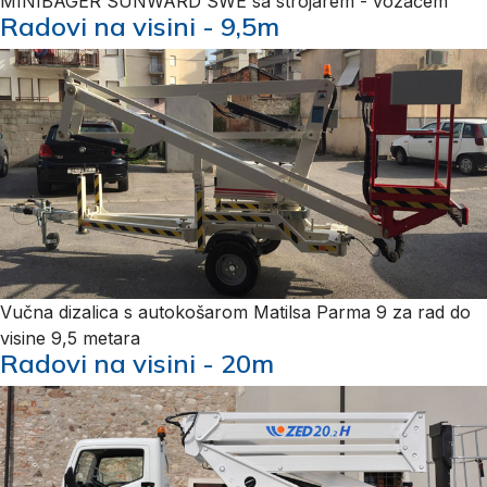
MINIBAGER SUNWARD SWE sa strojarem - vozačem
Radovi na visini - 9,5m
Vučna dizalica s autokošarom Matilsa Parma 9 za rad do
visine 9,5 metara
Radovi na visini - 20m