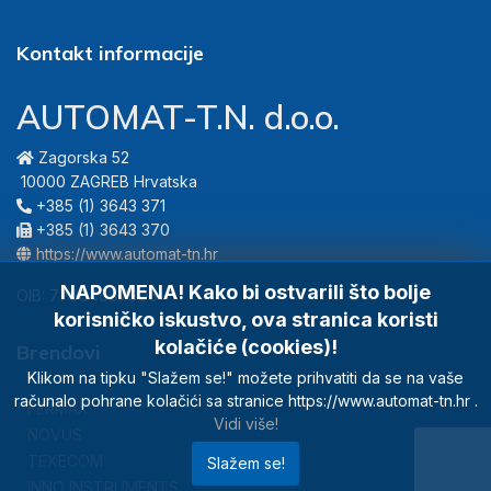
Kontakt informacije
AUTOMAT-T.N. d.o.o.
Zagorska 52
10000 ZAGREB Hrvatska
+385 (1) 3643 371
+385 (1) 3643 370
https://www.automat-tn.hr
NAPOMENA! Kako bi ostvarili što bolje
OIB: 77904687906
korisničko iskustvo, ova stranica koristi
kolačiće (cookies)!
Brendovi
Klikom na tipku "Slažem se!" možete prihvatiti da se na vaše
računalo pohrane kolačići sa stranice https://www.automat-tn.hr .
FERMAX
Vidi više!
NOVUS
TEXECOM
Slažem se!
INNO INSTRUMENTS